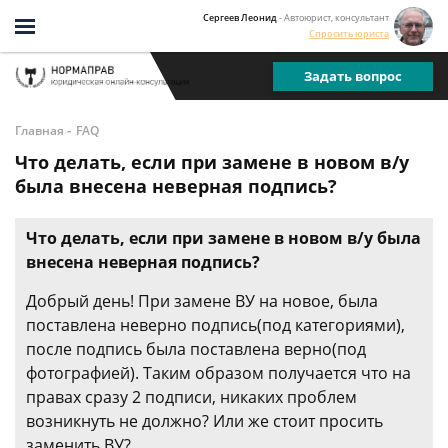
Сергеев Леонид
- Автоюрист, консультант
Спросить юриста
Задать вопрос
-
Главная
FAQ
Что делать, если при замене в новом в/у
была внесена неверная подпись?
Что делать, если при замене в новом в/у была
внесена неверная подпись?
Добрый день! При замене ВУ на новое, была
поставлена неверно подпись(под категориями),
после подпись была поставлена верно(под
фотографией). Таким образом получается что на
правах сразу 2 подписи, никаких проблем
возникнуть не должно? Или же стоит просить
заменить ВУ?