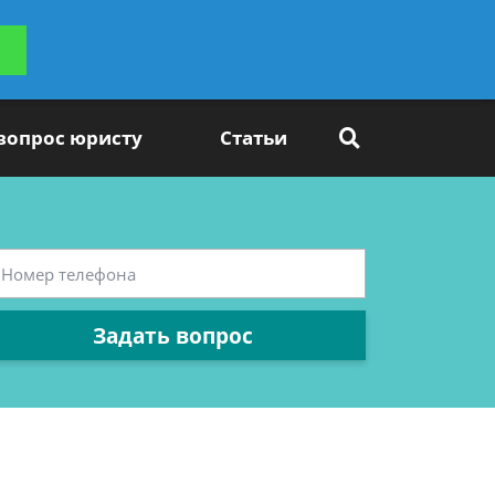
ьтацию
Задать вопрос
платно
 вопрос юристу
Статьи
Задать вопрос