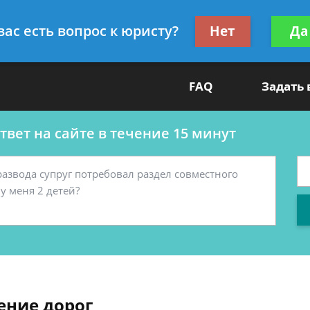
ультант
Получите консул
вас есть вопрос к юристу?
Нет
Да
бес
FAQ
Задать
вет на сайте в течение 15 минут
ение дорог