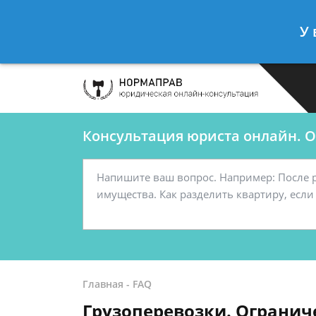
Сергеев Леонид
- Автоюрист, конс
У 
Спросить юриста
Консультация юриста онлайн. От
Главная
-
FAQ
Грузоперевозки. Огранич