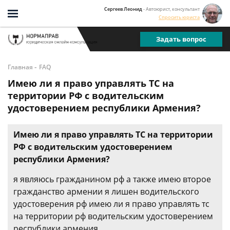
Сергеев Леонид
- Автоюрист, консультант
Спросить юриста
Задать вопрос
-
Главная
FAQ
Имею ли я право управлять ТС на
территории РФ с водительским
удостоверением республики Армения?
Имею ли я право управлять ТС на территории
РФ с водительским удостоверением
республики Армения?
я являюсь гражданином рф а также имею второе
гражданство армении я лишен водительского
удостоверения рф имею ли я право управлять тс
на территории рф водительским удостоверением
республики армения