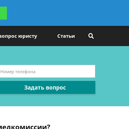
ьтацию
Задать вопрос
платно
 вопрос юристу
Статьи
Задать вопрос
 медкомиссии?