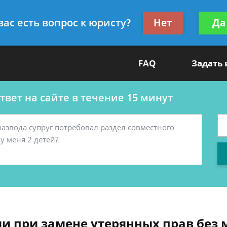
ультант
Получите консул
вас есть вопрос к юристу?
Нет
Да
бес
FAQ
Задать
вет на сайте в течение 15 минут
рии при замене утерянных прав без