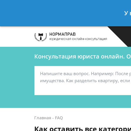
Сергеев Леонид
- Автоюрист, конс
У 
Спросить юриста
Консультация юриста онлайн. От
Главная
-
FAQ
Как оставить все катего