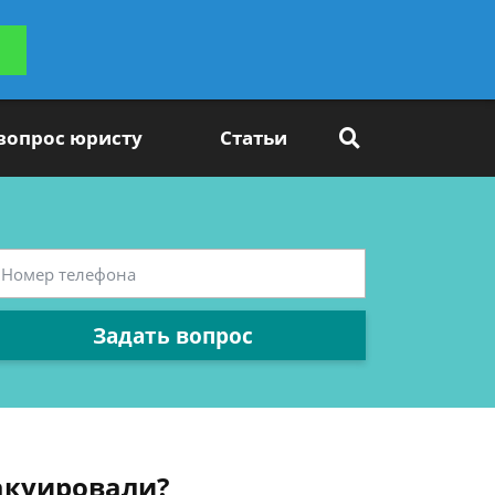
ьтацию
Задать вопрос
платно
 вопрос юристу
Статьи
Задать вопрос
вакуировали?