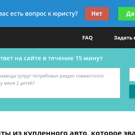
ультант
Получите консул
вас есть вопрос к юристу?
Нет
Да
бес
FAQ
Задать
вет на сайте в течение 15 минут
ты из купленного авто, которое э