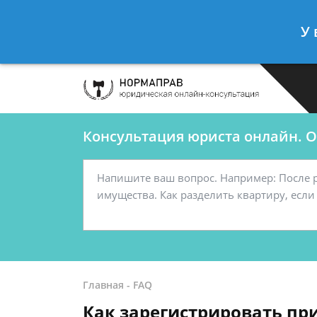
Сергеев Леонид
- Автоюрист, конс
У 
Спросить юриста
Консультация юриста онлайн. От
Главная
-
FAQ
Как зарегистрировать пр