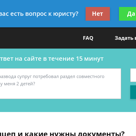
ультант
Получите консул
вас есть вопрос к юристу?
Нет
Да
бес
FAQ
Задать
вет на сайте в течение 15 минут
ицеп и какие нужны документы?