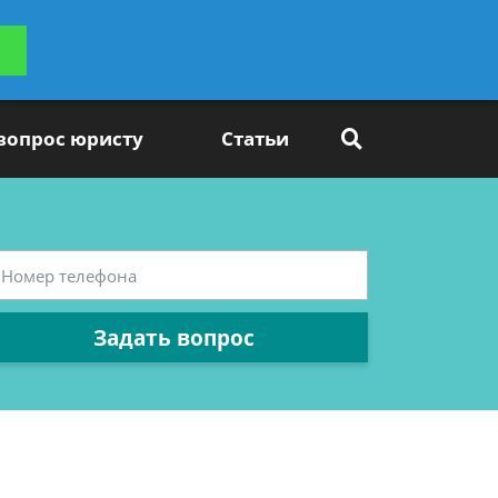
ьтацию
Задать вопрос
платно
 вопрос юристу
Статьи
Задать вопрос