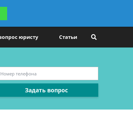
ьтацию
Задать вопрос
платно
 вопрос юристу
Статьи
Задать вопрос