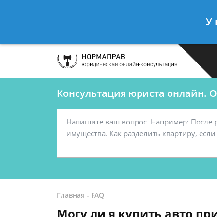
Сергеев Леонид
- Автоюрист, конс
У 
Спросить юриста
Консультация юриста онлайн. От
Главная
-
FAQ
Могу ли я купить авто п