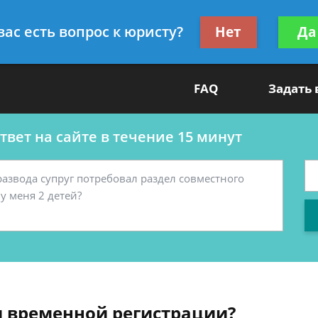
ультант
Получите консул
вас есть вопрос к юристу?
Нет
Да
бес
FAQ
Задать
вет на сайте в течение 15 минут
ри временной регистрации?