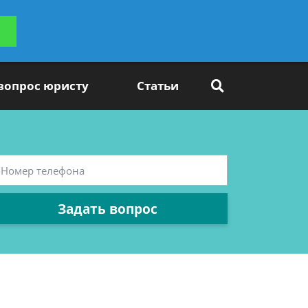
ьтацию
Задать вопрос
платно
 вопрос юристу
Статьи
Задать вопрос