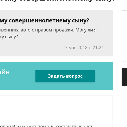
оему совершеннолетнему сыну?
ственника авто с правом продажи. Могу ли я
му сыну?
27 мая 2018 г. 21:21
айн
Задать вопрос
говор Вам может помочь составить юрист