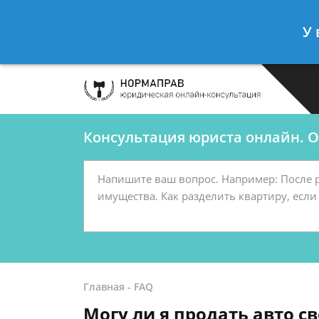
Сергеев Леонид
- Автоюрист, конс
У 
Спросить юриста
Консультация юриста онлайн. От
Главная
-
FAQ
Могу ли я продать авто 