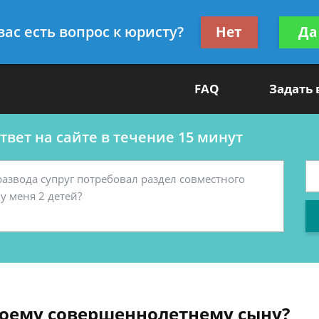
ультант
Получите консул
вас есть вопрос к юристу?
Нет
Да
бес
FAQ
Задать
вет на сайте в течение 15 минут
своему совершеннолетнему сыну?