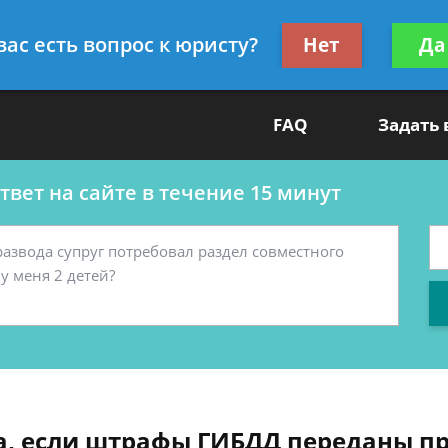
ультант
Получите консул
вас есть вопрос к юристу?
Нет
Да
бес
FAQ
Задать
вет на сайте в течение 15 минут
а, если штрафы ГИБДД переданы пр