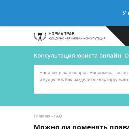
Сергеев Леонид
- Автоюрист, конс
У 
Спросить юриста
Консультация юриста онлайн. От
Главная
-
FAQ
Можно ли поменять прав