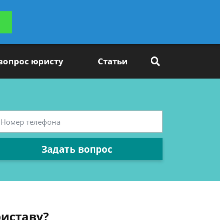
ьтацию
Задать вопрос
платно
 вопрос юристу
Статьи
Задать вопрос
иставу?