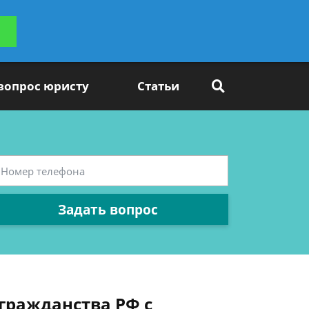
ьтацию
Задать вопрос
платно
 вопрос юристу
Статьи
Задать вопрос
гражданства РФ с