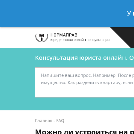
Сергеев Леонид
- Автоюрист, конс
У 
Спросить юриста
Консультация юриста онлайн. От
Главная
-
FAQ
Можно ли устроиться на 