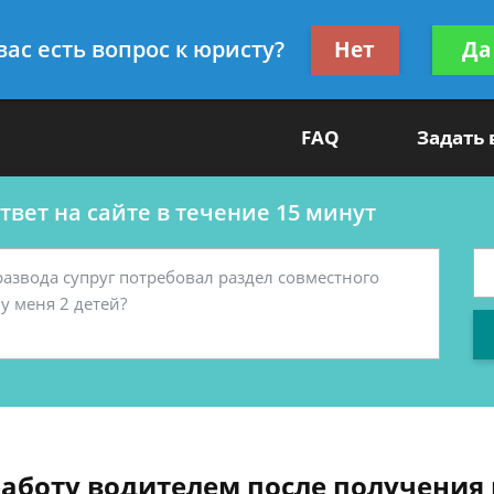
ультант
Получите консул
вас есть вопрос к юристу?
Нет
Да
бес
FAQ
Задать
вет на сайте в течение 15 минут
работу водителем после получения 