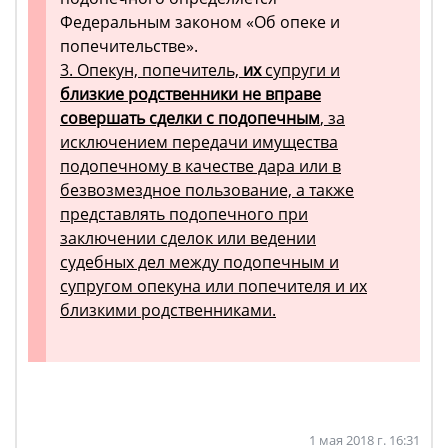
Федеральным законом «Об опеке и
попечительстве».
3. Опекун, попечитель,
их
супруги и
близкие родственники не вправе
совершать сделки с подопечным
, за
исключением передачи имущества
подопечному в качестве дара или в
безвозмездное пользование, а также
представлять подопечного при
заключении сделок или ведении
судебных дел между подопечным и
супругом опекуна или попечителя и их
близкими родственниками.
1 мая 2018 г. 16:31